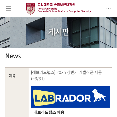
게시판
News
[래브라도랩스] 2026 상반기 개발직군 채용
제목
(~3/31)