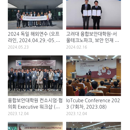
2024 독일 해외연수 (오프
고려대 융합보안대학원-서
라인, 2024.04.29.-05.0
울테크노파크, 보안 인재 양
5.)
성 위한 MOU 체결 (2024.
2024.05.23
2024.02.16
02.13.)
융합보안대학원 컨소시엄·협
IoTcube Conference 202
의회 Executive 워크샵 (23.
3 (7회차, 2023.08)
11.29)
2023.12.04
2023.12.04